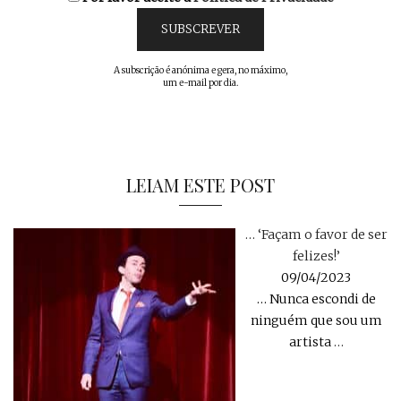
A subscrição é anónima e gera, no máximo,
um e-mail por dia.
LEIAM ESTE POST
… ‘Façam o favor de ser
felizes!’
09/04/2023
… Nunca escondi de
ninguém que sou um
artista
…