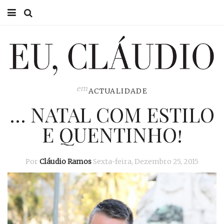
HOME
EU CLÁUDIO
CONSULTÓRIO
em
ACTUALIDADE
… NATAL COM ESTILO
EU NA TV
E QUENTINHO!
EU, PAI
ACTUALIDADE
Por
Cláudio Ramos
Sexta-feira, Dezembro 25, 2015