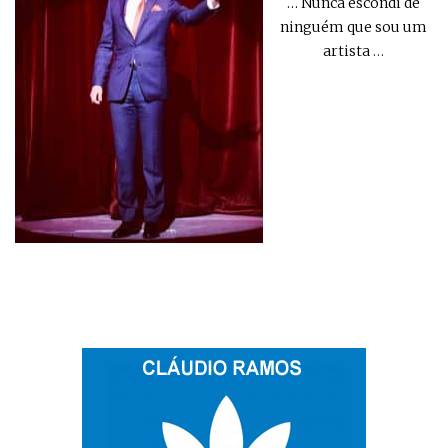
… Nunca escondi de
ninguém que sou um
artista
…