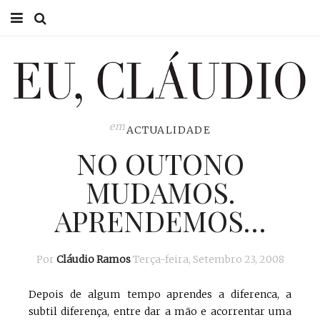
HOME
EU CLÁUDIO
CONSULTÓRIO
em
ACTUALIDADE
NO OUTONO
EU NA TV
MUDAMOS.
EU, PAI
APRENDEMOS…
ACTUALIDADE
Por
Cláudio Ramos
Terça-feira, Setembro 23, 2008
Depois de algum tempo aprendes a diferenca, a
subtil diferença, entre dar a mão e acorrentar uma