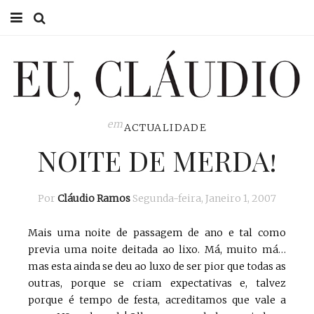
HOME
EU CLÁUDIO
CONSULTÓRIO
em
ACTUALIDADE
NOITE DE MERDA!
EU NA TV
EU, PAI
Por
Cláudio Ramos
Segunda-feira, Janeiro 1, 2007
ACTUALIDADE
Mais uma noite de passagem de ano e tal como
previa uma noite deitada ao lixo. Má, muito má…
mas esta ainda se deu ao luxo de ser pior que todas as
outras, porque se criam expectativas e, talvez
porque é tempo de festa, acreditamos que vale a