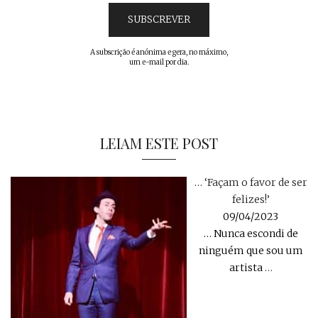
A subscrição é anónima e gera, no máximo,
um e-mail por dia.
LEIAM ESTE POST
… ‘Façam o favor de ser
felizes!’
09/04/2023
… Nunca escondi de
ninguém que sou um
artista
…