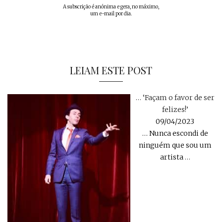
A subscrição é anónima e gera, no máximo,
um e-mail por dia.
LEIAM ESTE POST
… ‘Façam o favor de ser
felizes!’
09/04/2023
… Nunca escondi de
ninguém que sou um
artista
…