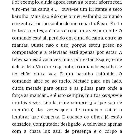
Por exemplo, ainda agora estava a tentar adormecer,
viro-me na cama e … ouve-se um irritante e seco
barulho. Mais não é do que o meu velhinho comando
cinzento a cair no soalho do meu quarto. É isto. É isto
todas as noites, até mais do que uma vez por noite. O
comando está ali perdido em cima da cama, entre as
mantas. Quase não o uso, porque estou preso no
computador e a televisão está apenas por estar. A
televisão está cada vez mais por estar. Esqueço-me
dele e dela. Viro-me e pronto, o comando espalha-se
no chão outra vez. É um barulho estúpido. O
comando abre-se ao meio. Metade para um lado,
outra metade para outro e as pilhas para onde a
força as mandar… e é isto sempre, muitos
sempres
e
muitas vezes. Lembro-me sempre (porque sou de
memória) das vezes que este comando cai e o
lembrar que desperta. E quando os olhos já estão
cansados. Computador desligado. A televisão apenas
com a chata luz azul de presença e o corpo a