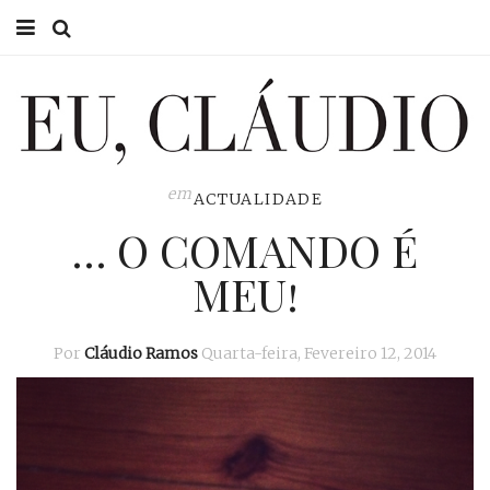
HOME
EU CLÁUDIO
CONSULTÓRIO
em
ACTUALIDADE
… O COMANDO É
EU NA TV
MEU!
EU, PAI
ACTUALIDADE
Por
Cláudio Ramos
Quarta-feira, Fevereiro 12, 2014