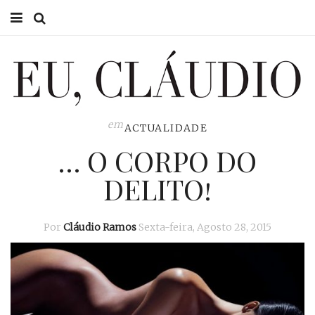
HOME
EU CLÁUDIO
CONSULTÓRIO
em
ACTUALIDADE
… O CORPO DO
EU NA TV
DELITO!
EU, PAI
ACTUALIDADE
Por
Cláudio Ramos
Sexta-feira, Agosto 28, 2015