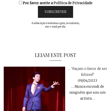
Por favor aceite a
Política de Privacidade
A subscrição é anónima e gera, no máximo,
um e-mail por dia.
LEIAM ESTE POST
… ‘Façam o favor de ser
felizes!’
09/04/2023
… Nunca escondi de
ninguém que sou um
artista
…