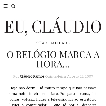
HOME
EU CLÁUDIO
CONSULTÓRIO
em
ACTUALIDADE
O RELÓGIO MARCA A
EU NA TV
HORA…
EU, PAI
ACTUALIDADE
Por
Cláudio Ramos
Quinta-feira, Agosto 23, 2007
Hoje não dormi! Há muito tempo que não passava
uma noite inteira em claro. Fui para a cama, dei
voltas, voltas… liguei a televisão, fui ao escritório
liguei o computador – que só por si desperta