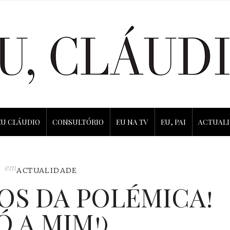
EU CLÁUDIO
CONSULTÓRIO
EU NA TV
EU, PAI
ACTUAL
em
ACTUALIDADE
OS DA POLÉMICA!
Ó A MIM!)