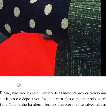
? Não, não são! Eu leio: ‘
Sapato de Cláudio Ramos criticado na
to criticas e e depois vou fazendo com elas o que entendo. Este
ontem. Já os tenho há algum tempo, ofereceram-me talvez há un