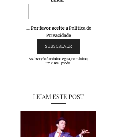
Email*
Por favor aceite a
Política de
Privacidade
A subscrição é anónima e gera, no máximo,
um e-mail por dia.
LEIAM ESTE POST