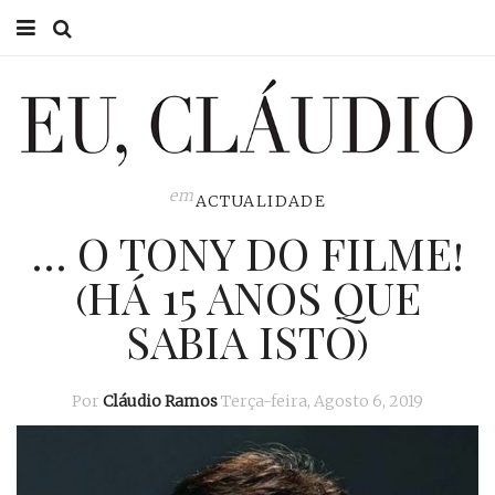
HOME
EU CLÁUDIO
CONSULTÓRIO
em
ACTUALIDADE
… O TONY DO FILME!
EU NA TV
(HÁ 15 ANOS QUE
EU, PAI
SABIA ISTO)
ACTUALIDADE
Por
Cláudio Ramos
Terça-feira, Agosto 6, 2019