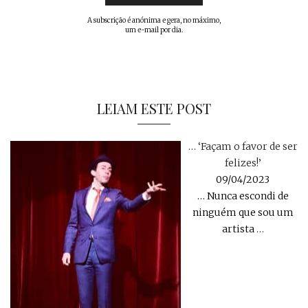
A subscrição é anónima e gera, no máximo,
um e-mail por dia.
LEIAM ESTE POST
… ‘Façam o favor de ser
felizes!’
09/04/2023
… Nunca escondi de
ninguém que sou um
artista
…