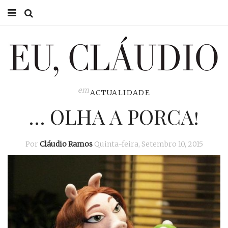
HOME
EU CLÁUDIO
CONSULTÓRIO
em
ACTUALIDADE
… OLHA A PORCA!
EU NA TV
EU, PAI
Por
Cláudio Ramos
Quinta-feira, Setembro 10, 2015
ACTUALIDADE