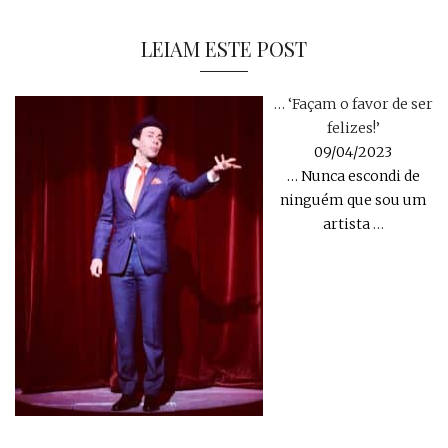
LEIAM ESTE POST
… ‘Façam o favor de ser
felizes!’
09/04/2023
… Nunca escondi de
ninguém que sou um
artista
…