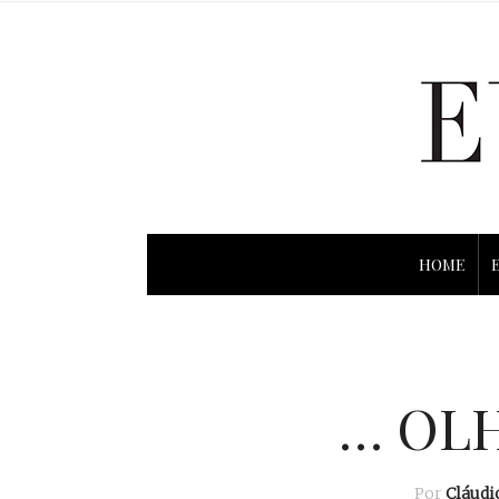
HOME
… OLH
Por
Cláud