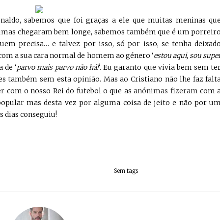
onaldo, sabemos que foi graças a ele que muitas meninas qu
gumas chegaram bem longe, sabemos também que é um porreir
em precisa… e talvez por isso, só por isso, se tenha deixad
o com a sua cara normal de homem ao género ‘
estou aqui, sou supe
 de ‘
parvo mais parvo não há!
‘. Eu garanto que vivia bem sem te
eles também sem esta opinião. Mas ao Cristiano não lhe faz falt
er com o nosso Rei do futebol o que as
anónimas fizeram
com 
 popular mas desta vez por alguma coisa de jeito e não por u
s dias conseguiu!
Sem tags