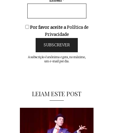
Email*
Por favor aceite a
Política de
Privacidade
A subscrição é anónima e gera, no máximo,
um e-mail por dia.
LEIAM ESTE POST