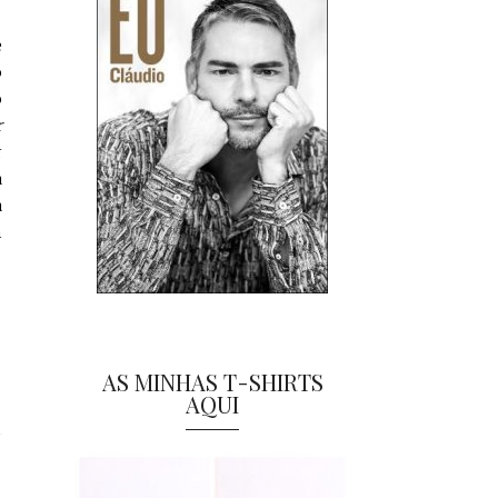
e
o
o
r
r
a
a
m
AS MINHAS T-SHIRTS
AQUI