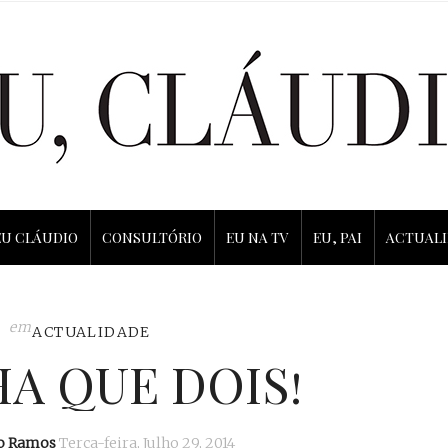
EU CLÁUDIO
CONSULTÓRIO
EU NA TV
EU, PAI
ACTUAL
em
ACTUALIDADE
A QUE DOIS!
io Ramos
Terça-feira, Julho 29, 2014