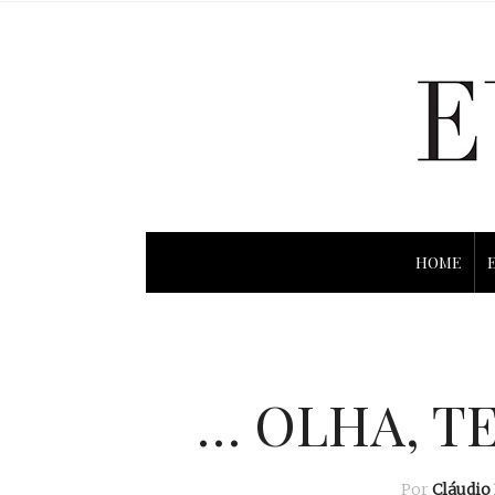
HOME
… OLHA, TE
Por
Cláudio