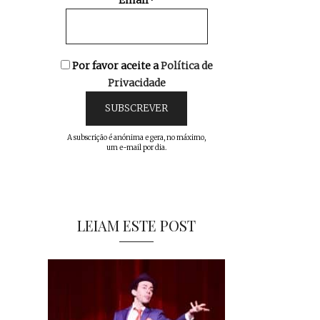
Email*
Por favor aceite a
Política de
Privacidade
A subscrição é anónima e gera, no máximo,
um e-mail por dia.
LEIAM ESTE POST