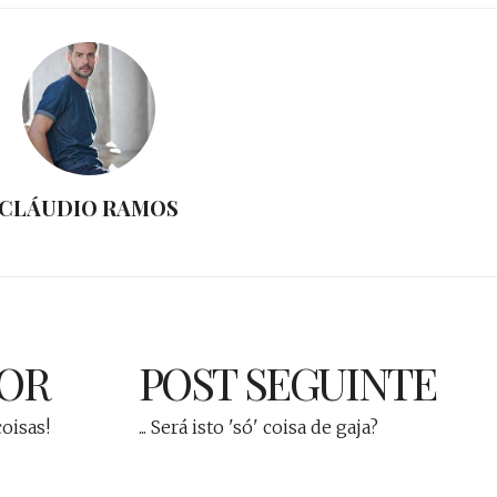
CLÁUDIO RAMOS
IOR
POST SEGUINTE
coisas!
... Será isto 'só' coisa de gaja?