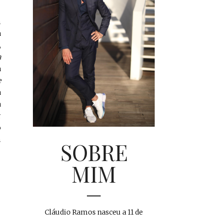
m
a
,
a
a
e
a
a
r
o
m
SOBRE
MIM
Cláudio Ramos nasceu a 11 de