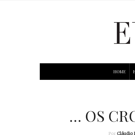
HOME
… OS CR
Por
Cláudio