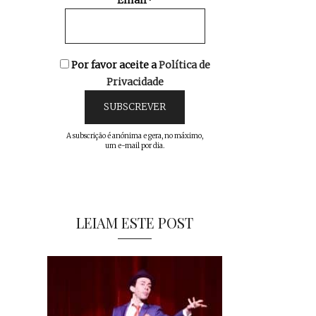
Email*
Por favor aceite a
Política de
Privacidade
A subscrição é anónima e gera, no máximo,
um e-mail por dia.
LEIAM ESTE POST