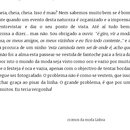
heia, cheia, cheia. Isso é mau? Nem sabemos muito bem se é bo
nte quando um evento desta natureza é organizado e a imprens
entrevistar e dar o seu ponto de vista. Até aí tudo bem
oisa a dizer… mas não. Sou obrigado a ouvir ‘
é giro, vir a mod
sa, os meus amigos, os meus vizinhos e eu fico todo contente…
‘ e 
 à procura de um ninho
‘esta camisola nem sei de onde é, acho qu
 não foi a alma esta passear-se vestida de fantoche para a feira d
por isto o mundo da moda seja visto como oco e vazio por muit
e o festeja é oca e vazia, apenas com o objectivo de tentar borda
gue ser fotografado. O problema não é como se vestem, que iss
char graça ao pisar da linha. O grande problema, é que por u
muitos. Eu teria vergonha!
cromos da moda Lisboa