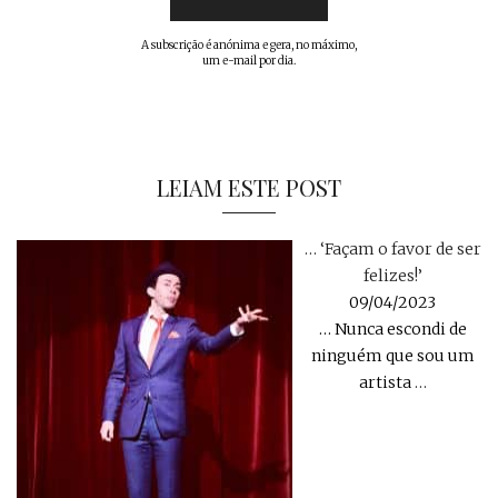
A subscrição é anónima e gera, no máximo,
um e-mail por dia.
LEIAM ESTE POST
… ‘Façam o favor de ser
felizes!’
09/04/2023
… Nunca escondi de
ninguém que sou um
artista
…