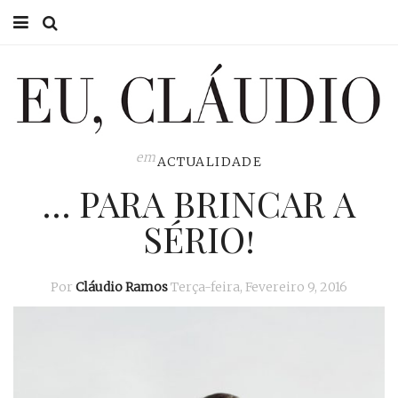
HOME
EU CLÁUDIO
CONSULTÓRIO
em
ACTUALIDADE
… PARA BRINCAR A
EU NA TV
SÉRIO!
EU, PAI
ACTUALIDADE
Por
Cláudio Ramos
Terça-feira, Fevereiro 9, 2016