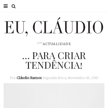
HOME
EU CLÁUDIO
CONSULTÓRIO
em
ACTUALIDADE
… PARA CRIAR
EU NA TV
TENDÊNCIA!
EU, PAI
ACTUALIDADE
Por
Cláudio Ramos
Segunda-feira, Novembro 16, 2015