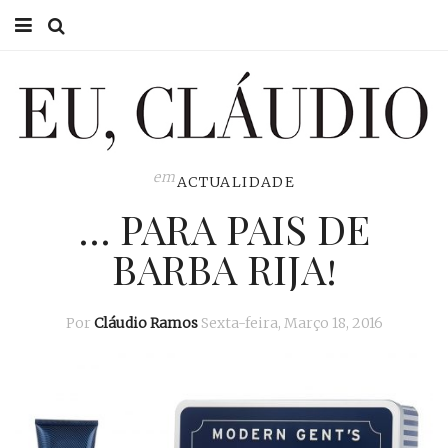
HOME
EU CLÁUDIO
CONSULTÓRIO
em
ACTUALIDADE
… PARA PAIS DE
EU NA TV
BARBA RIJA!
EU, PAI
ACTUALIDADE
Por
Cláudio Ramos
Sexta-feira, Março 18, 2016