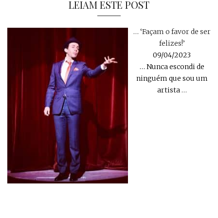
LEIAM ESTE POST
… ‘Façam o favor de ser
felizes!’
09/04/2023
… Nunca escondi de
ninguém que sou um
artista
…