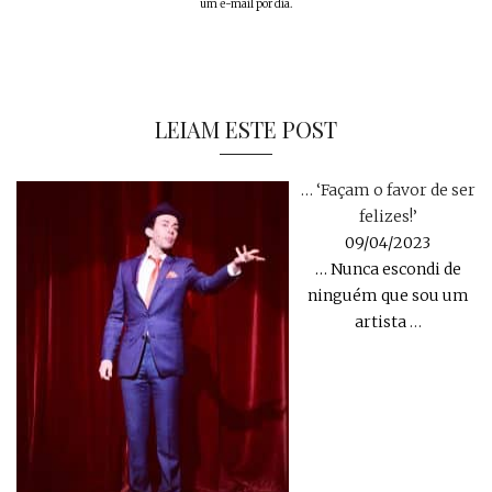
um e-mail por dia.
LEIAM ESTE POST
… ‘Façam o favor de ser
felizes!’
09/04/2023
… Nunca escondi de
ninguém que sou um
artista
…