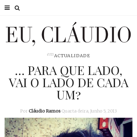
HOME
EU CLÁUDIO
CONSULTÓRIO
em
ACTUALIDADE
… PARA QUE LADO,
EU NA TV
VAI O LADO DE CADA
EU, PAI
UM?
ACTUALIDADE
Por
Cláudio Ramos
Quarta-feira, Junho 5, 2013