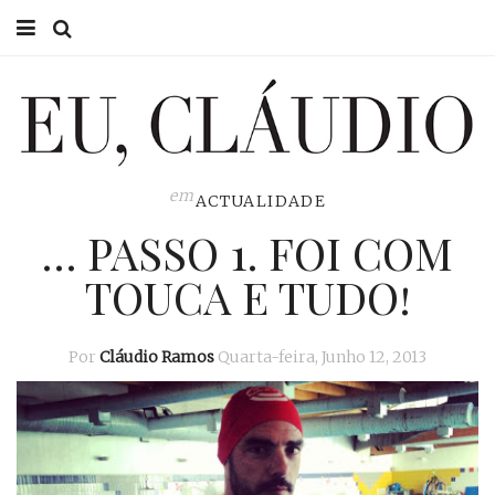
HOME
EU CLÁUDIO
CONSULTÓRIO
em
ACTUALIDADE
… PASSO 1. FOI COM
EU NA TV
TOUCA E TUDO!
EU, PAI
ACTUALIDADE
Por
Cláudio Ramos
Quarta-feira, Junho 12, 2013