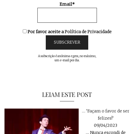
Email*
Por favor aceite a
Política de Privacidade
A subscrição é anónima e gera, no máximo,
um e-mail por dia.
LEIAM ESTE POST
… ‘Façam o favor de ser
felizes!’
09/04/2023
… Nunca escondi de