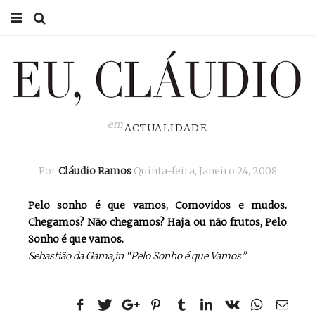
HOME
EU CLÁUDIO
CONSULTÓRIO
em
ACTUALIDADE
EU NA TV
Por
Cláudio Ramos
Quinta-feira, Janeiro 24, 2008
EU, PAI
Pelo sonho é que vamos, Comovidos e mudos.
ACTUALIDADE
Chegamos? Não chegamos? Haja ou não frutos, Pelo
Sonho é que vamos.
Sebastião da Gama,in “Pelo Sonho é que Vamos”