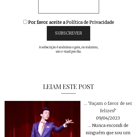
Por favor aceite a
Política de Privacidade
A subscrição é anónima e gera, no máximo,
um e-mail por dia.
LEIAM ESTE POST
… ‘Façam o favor de ser
felizes!’
09/04/2023
… Nunca escondi de
ninguém que sou um