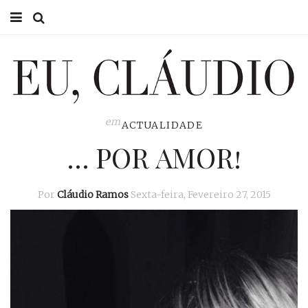
HOME
EU CLÁUDIO
CONSULTÓRIO
em
ACTUALIDADE
… POR AMOR!
EU NA TV
EU, PAI
Por
Cláudio Ramos
Sexta-feira, Fevereiro 27, 2015
ACTUALIDADE