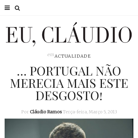
HOME
EU CLÁUDIO
CONSULTÓRIO
em
ACTUALIDADE
… PORTUGAL NÃO
EU NA TV
MERECIA MAIS ESTE
EU, PAI
DESGOSTO!
ACTUALIDADE
Por
Cláudio Ramos
Terça-feira, Março 5, 2013