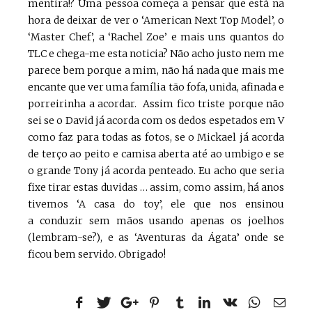
mentira!? Uma pessoa começa a pensar que está na
hora de deixar de ver o ‘American Next Top Model’, o
‘Master Chef’, a ‘Rachel Zoe’ e mais uns quantos do
TLC e chega-me esta noticia? Não acho justo nem me
parece bem porque a mim, não há nada que mais me
encante que ver uma família tão fofa, unida, afinada e
porreirinha a acordar. Assim fico triste porque não
sei se o David já acorda com os dedos espetados em V
como faz para todas as fotos, se o Mickael já acorda
de terço ao peito e camisa aberta até ao umbigo e se
o grande Tony já acorda penteado. Eu acho que seria
fixe tirar estas duvidas … assim, como assim, há anos
tivemos ‘A casa do toy’, ele que nos ensinou
a conduzir sem mãos usando apenas os joelhos
(lembram-se?), e as ‘Aventuras da Ágata’ onde se
ficou bem servido. Obrigado!