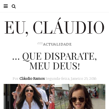
HOME
EU CLÁUDIO
CONSULTÓRIO
em
ACTUALIDADE
… QUE DISPARATE,
EU NA TV
MEU DEUS!
EU, PAI
ACTUALIDADE
Por
Cláudio Ramos
Segunda-feira, Janeiro 25, 2016