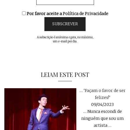
Por favor aceite a
Política de Privacidade
A subscrição é anónima e gera, no máximo,
um e-mail por dia.
LEIAM ESTE POST
… ‘Façam o favor de ser
felizes!’
09/04/2023
… Nunca escondi de
ninguém que sou um
artista
…