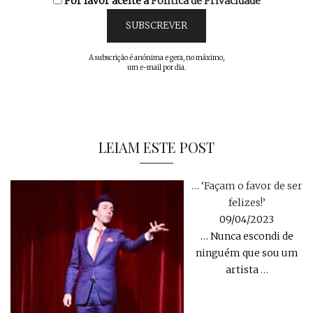
Por favor aceite a
Política de Privacidade
A subscrição é anónima e gera, no máximo,
um e-mail por dia.
LEIAM ESTE POST
… ‘Façam o favor de ser
felizes!’
09/04/2023
… Nunca escondi de
ninguém que sou um
artista
…