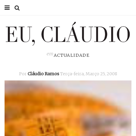
HOME
EU CLÁUDIO
CONSULTÓRIO
em
ACTUALIDADE
EU NA TV
Por
Cláudio Ramos
Terça-feira, Março 25, 2008
EU, PAI
ACTUALIDADE