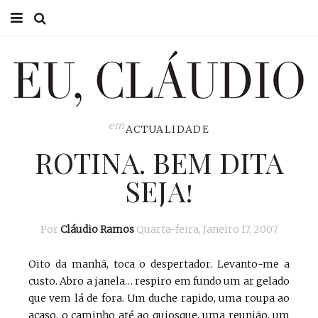
HOME
EU CLÁUDIO
CONSULTÓRIO
em
ACTUALIDADE
ROTINA. BEM DITA
EU NA TV
SEJA!
EU, PAI
ACTUALIDADE
Por
Cláudio Ramos
Quarta-feira, Janeiro 17, 2007
Oito da manhã, toca o despertador. Levanto-me a
custo. Abro a janela… respiro em fundo um ar gelado
que vem lá de fora. Um duche rapido, uma roupa ao
acaso, o caminho até ao quiosque, uma reunião, um