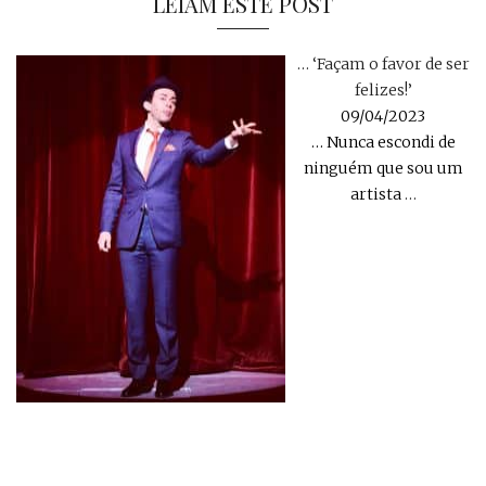
LEIAM ESTE POST
… ‘Façam o favor de ser
felizes!’
09/04/2023
… Nunca escondi de
ninguém que sou um
artista
…