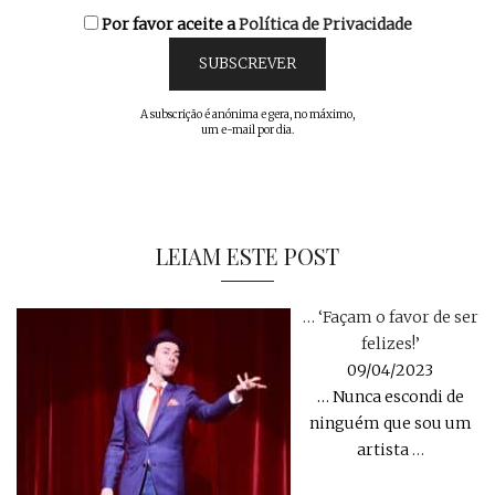
Por favor aceite a
Política de Privacidade
A subscrição é anónima e gera, no máximo,
um e-mail por dia.
LEIAM ESTE POST
… ‘Façam o favor de ser
felizes!’
09/04/2023
… Nunca escondi de
ninguém que sou um
artista
…