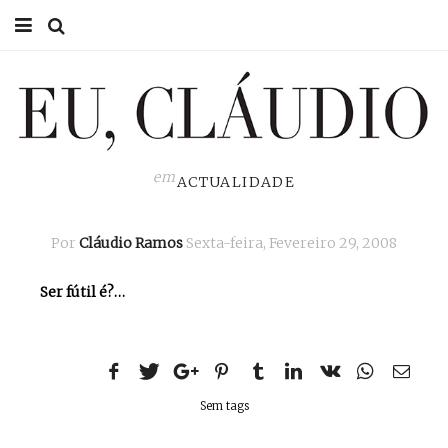
HOME
EU CLÁUDIO
CONSULTÓRIO
em
ACTUALIDADE
EU NA TV
Por
Cláudio Ramos
Sexta-feira, Fevereiro 29, 2008
EU, PAI
Ser fútil é?…
ACTUALIDADE
Sem tags