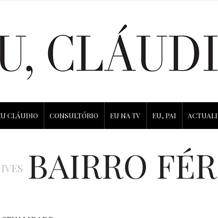
EU CLÁUDIO
CONSULTÓRIO
EU NA TV
EU, PAI
ACTUAL
BAIRRO FÉR
IVES