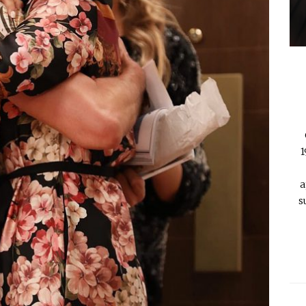
1
a
s