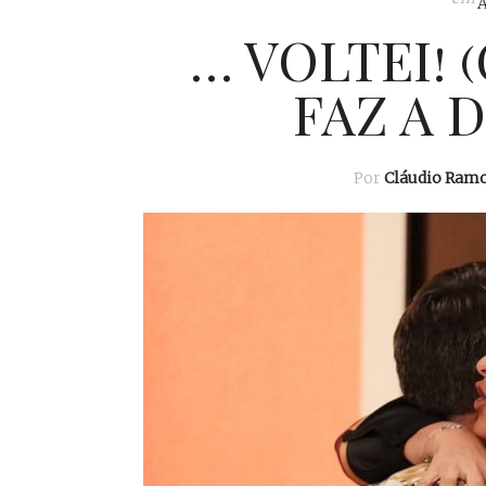
… VOLTEI! 
FAZ A 
Por
Cláudio Ram