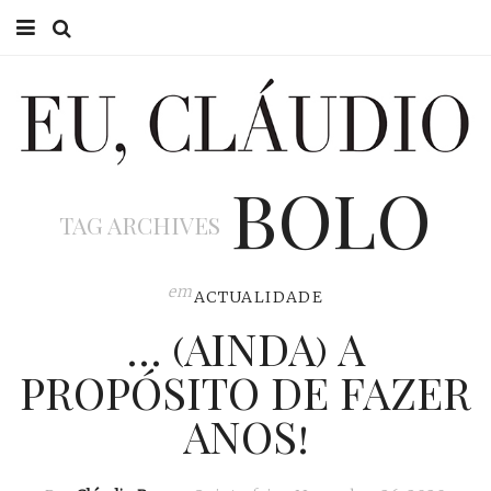
HOME
EU CLÁUDIO
BOLO
CONSULTÓRIO
TAG ARCHIVES
EU NA TV
EU, PAI
em
ACTUALIDADE
… (AINDA) A
ACTUALIDADE
PROPÓSITO DE FAZER
ANOS!