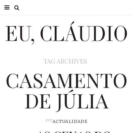
HOME
EU CLÁUDIO
CONSULTÓRIO
TAG ARCHIVES
EU NA TV
CASAMENTO
EU, PAI
DE JÚLIA
ACTUALIDADE
em
ACTUALIDADE