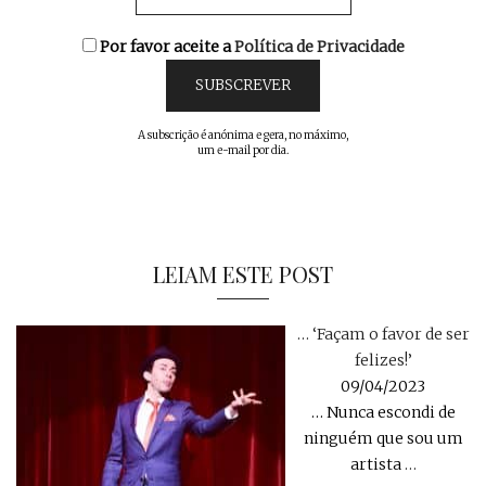
Por favor aceite a
Política de Privacidade
A subscrição é anónima e gera, no máximo,
um e-mail por dia.
LEIAM ESTE POST
… ‘Façam o favor de ser
felizes!’
09/04/2023
… Nunca escondi de
ninguém que sou um
artista
…