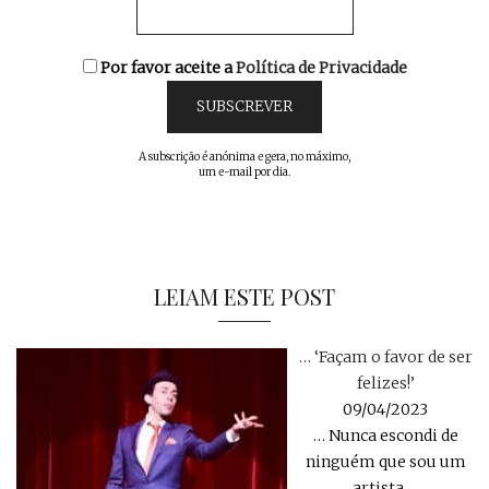
Por favor aceite a
Política de Privacidade
A subscrição é anónima e gera, no máximo,
um e-mail por dia.
LEIAM ESTE POST
… ‘Façam o favor de ser
felizes!’
09/04/2023
… Nunca escondi de
ninguém que sou um
artista
…