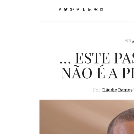
em
… ESTE PA
NÃO É A P
Por
Cláudio Ramos