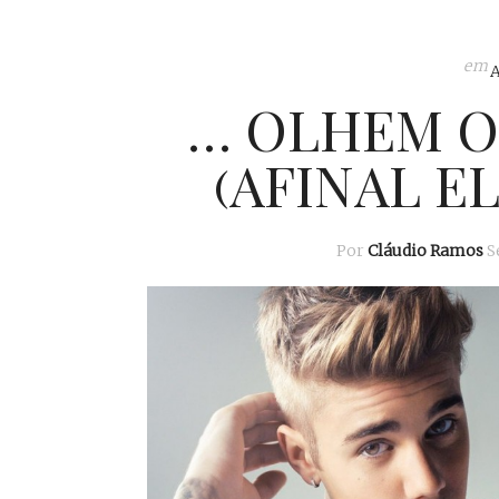
em
… OLHEM O 
(AFINAL E
Por
Cláudio Ramos
S