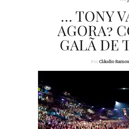
… TONY VA
AGORA? C
GALÃ DE T
Por
Cláudio Ramos