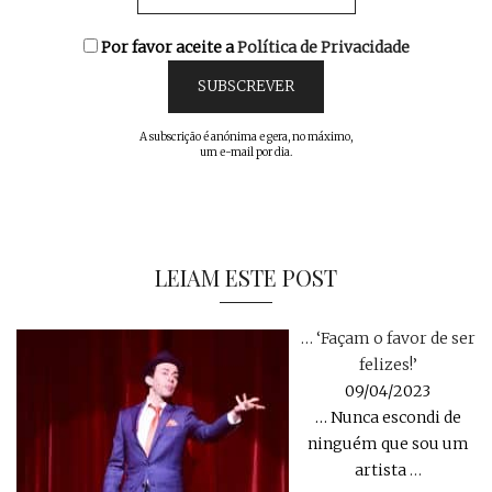
Por favor aceite a
Política de Privacidade
A subscrição é anónima e gera, no máximo,
um e-mail por dia.
LEIAM ESTE POST
… ‘Façam o favor de ser
felizes!’
09/04/2023
… Nunca escondi de
ninguém que sou um
artista
…