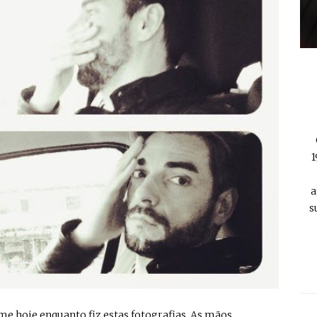
1
a
s
-me hoje enquanto fiz estas fotografias. As mãos