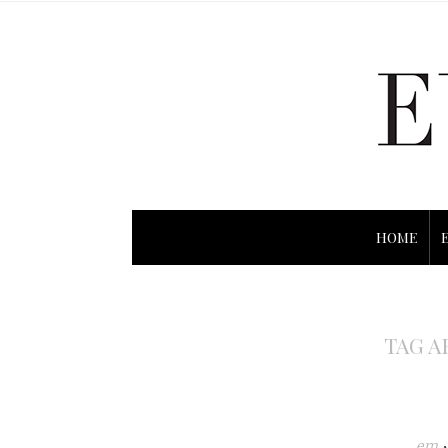
HOME
TAG A
em