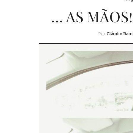
… AS MÃOS!
Por
Cláudio Ram