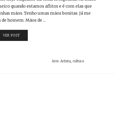
iro quando estamos aflitos e é com elas que
inhas mãos. Tenho umas mãos bonitas. Já me
 de homem. Mãos de ...
VER POST
Arte. Artista
,
cultura