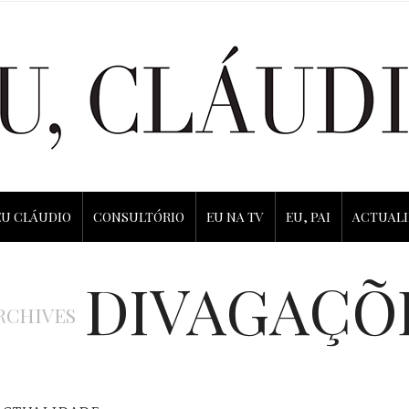
EU CLÁUDIO
CONSULTÓRIO
EU NA TV
EU, PAI
ACTUAL
DIVAGAÇÕ
RCHIVES