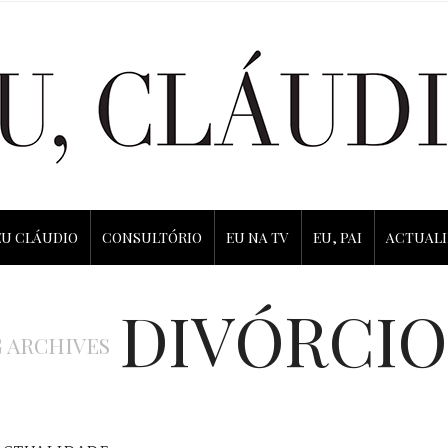
EU CLÁUDIO
CONSULTÓRIO
EU NA TV
EU, PAI
ACTUAL
DIVÓRCIO
 ARCHIVES