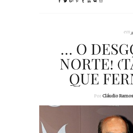
em
… O DESG
NORTE! (
QUE FER
Por
Cláudio Ramo