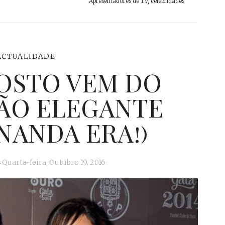
Apresentadores de TV
,
celebridades
ACTUALIDADE
OSTO VEM DO
TÃO ELEGANTE
NANDA ERA!)
s
Quarta-feira, Outubro 19, 2016