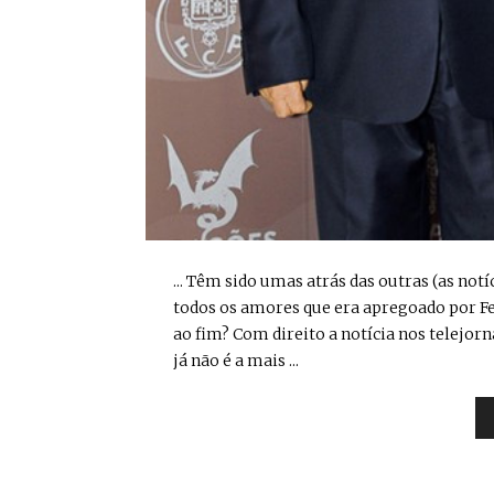
... Têm sido umas atrás das outras (as no
todos os amores que era apregoado por F
ao fim? Com direito a notícia nos telejo
já não é a mais ...