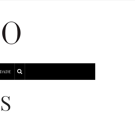
IDADE
S