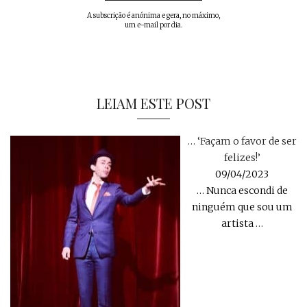
A subscrição é anónima e gera, no máximo,
um e-mail por dia.
LEIAM ESTE POST
… ‘Façam o favor de ser
felizes!’
09/04/2023
… Nunca escondi de
ninguém que sou um
artista
…