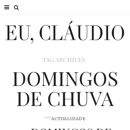
HOME
EU CLÁUDIO
CONSULTÓRIO
TAG ARCHIVES
EU NA TV
DOMINGOS
EU, PAI
DE CHUVA
ACTUALIDADE
em
ACTUALIDADE