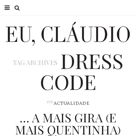
HOME
EU CLÁUDIO
DRESS
CONSULTÓRIO
TAG ARCHIVES
EU NA TV
CODE
EU, PAI
ACTUALIDADE
em
ACTUALIDADE
… A MAIS GIRA (E
MAIS QUENTINHA)