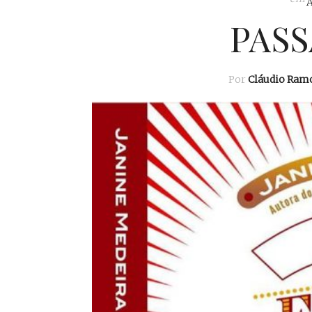
PAS
Por
Cláudio Ram