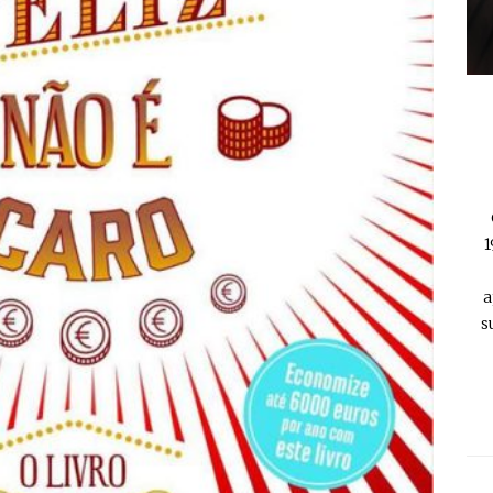
1
a
s