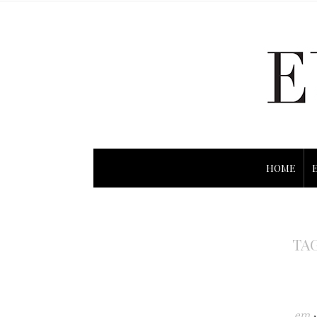
HOME
TA
em