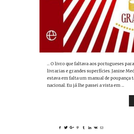
... O livro que faltava aos portugueses 
livrarias e grandes superfícies. Janine Med
estava em falta um manual de poupança tã
nacional. Eu já lhe passei a vista em ...