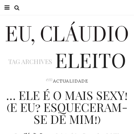
HOME
EU CLÁUDIO
ELEITO
CONSULTÓRIO
TAG ARCHIVES
EU NA TV
EU, PAI
em
ACTUALIDADE
… ELE É O MAIS SEXY!
ACTUALIDADE
(E EU? ESQUECERAM-
SE DE MIM!)