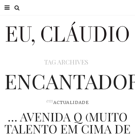
HOME
EU CLÁUDIO
CONSULTÓRIO
TAG ARCHIVES
EU NA TV
ENCANTADO
EU, PAI
ACTUALIDADE
em
ACTUALIDADE
… AVENIDA Q (MUITO
TALENTO EM CIMA DE