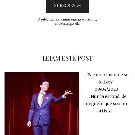
A subscrição é anónima e gera, no máximo,
um e-mail por dia.
LEIAM ESTE POST
… ‘Façam o favor de ser
felizes!’
09/04/2023
… Nunca escondi de
ninguém que sou um
artista
…