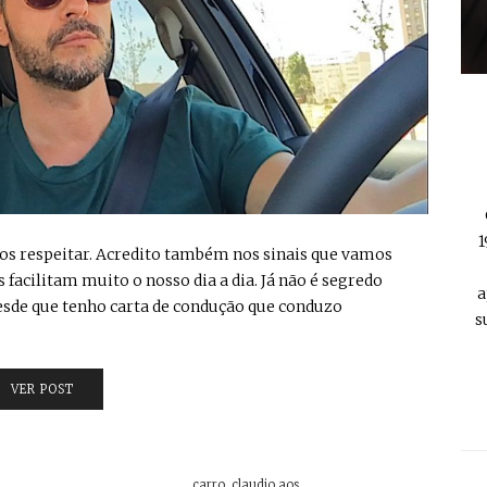
1
 de os respeitar. Acredito também nos sinais que vamos
facilitam muito o nosso dia a dia. Já não é segredo
a
Desde que tenho carta de condução que conduzo
s
VER POST
carro
,
claudio aos