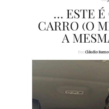
… ESTE É
CARRO (O 
A MESMA
Por
Cláudio Ramo