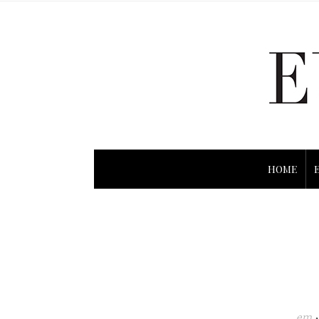
HOME
em