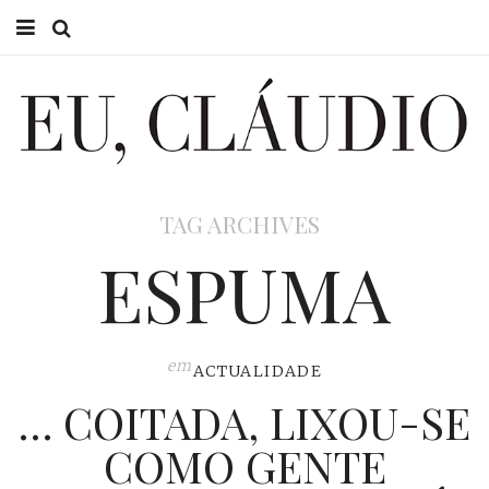
HOME
EU CLÁUDIO
CONSULTÓRIO
TAG ARCHIVES
EU NA TV
ESPUMA
EU, PAI
ACTUALIDADE
em
ACTUALIDADE
… COITADA, LIXOU-SE
COMO GENTE