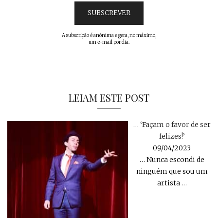
A subscrição é anónima e gera, no máximo,
um e-mail por dia.
LEIAM ESTE POST
… ‘Façam o favor de ser
felizes!’
09/04/2023
… Nunca escondi de
ninguém que sou um
artista
…