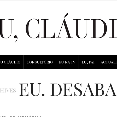
EU CLÁUDIO
CONSULTÓRIO
EU NA TV
EU, PAI
ACTUAL
EU. DESAB
HIVES