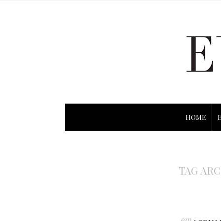
HOME
TAG ARC
em