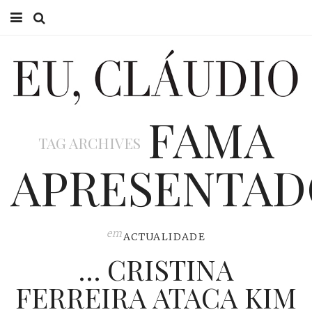
HOME
EU CLÁUDIO
FAMA
CONSULTÓRIO
TAG ARCHIVES
EU NA TV
APRESENTA
EU, PAI
ACTUALIDADE
em
ACTUALIDADE
… CRISTINA
FERREIRA ATACA KIM