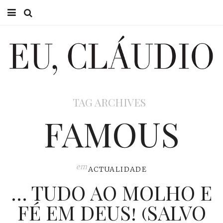
HOME
EU CLÁUDIO
CONSULTÓRIO
TAG ARCHIVES
EU NA TV
FAMOUS
EU, PAI
ACTUALIDADE
em
ACTUALIDADE
… TUDO AO MOLHO E
FÉ EM DEUS! (SALVO