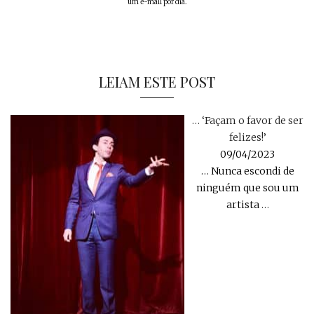
um e-mail por dia.
LEIAM ESTE POST
… ‘Façam o favor de ser
felizes!’
09/04/2023
… Nunca escondi de
ninguém que sou um
artista
…