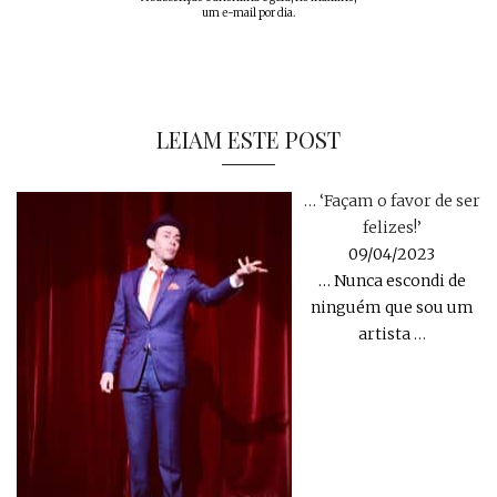
um e-mail por dia.
LEIAM ESTE POST
… ‘Façam o favor de ser
felizes!’
09/04/2023
… Nunca escondi de
ninguém que sou um
artista
…