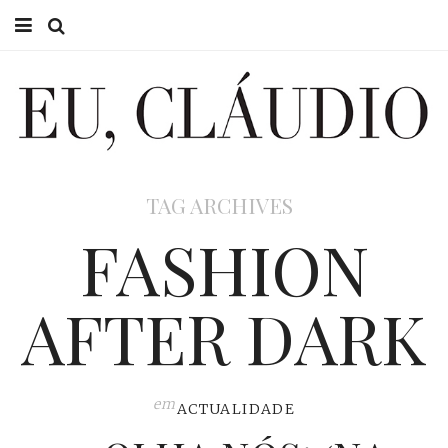
HOME
EU CLÁUDIO
CONSULTÓRIO
TAG ARCHIVES
EU NA TV
FASHION
EU, PAI
AFTER DARK
ACTUALIDADE
em
ACTUALIDADE