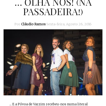
… OLHA NÓS! (NA
PASSADEIRA!)
Por
Cláudio Ramos
Sexta-feira, Agosto 26, 2016
... E a Póvoa de Varzim recebeu-nos numa literal