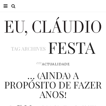
HOME
EU CLÁUDIO
FESTA
CONSULTÓRIO
TAG ARCHIVES
EU NA TV
EU, PAI
em
ACTUALIDADE
… (AINDA) A
ACTUALIDADE
PROPÓSITO DE FAZER
ANOS!