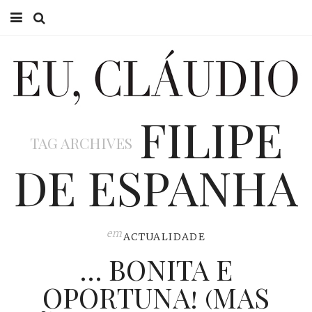
HOME
EU CLÁUDIO
FILIPE
CONSULTÓRIO
TAG ARCHIVES
EU NA TV
DE ESPANHA
EU, PAI
ACTUALIDADE
em
ACTUALIDADE
… BONITA E
OPORTUNA! (MAS