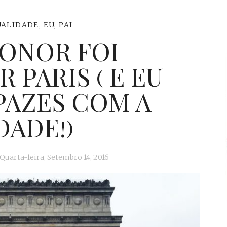
UALIDADE
,
EU, PAI
EONOR FOI
PARIS ( E EU
PAZES COM A
DADE!)
Quarta-feira, Setembro 14, 2016