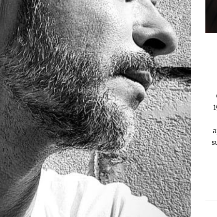
1
a
s