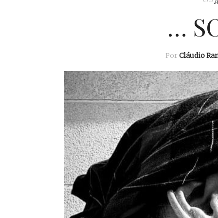
… SO
Por
Cláudio Ra