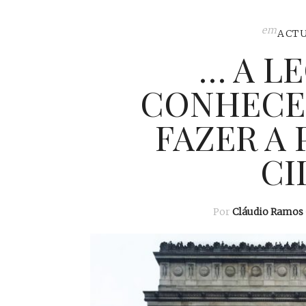
em
ACT
… A L
CONHECER 
FAZER A 
CI
Por
Cláudio Ramos