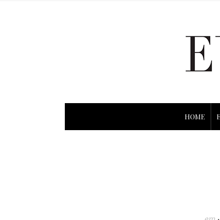
HOME
em