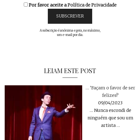
Por favor aceite a
Política de Privacidade
A subscrição é anónima e gera, no máximo,
um e-mail por dia.
LEIAM ESTE POST
… ‘Façam o favor de ser
felizes!’
09/04/2023
… Nunca escondi de
ninguém que sou um
artista
…