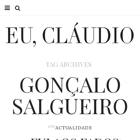
HOME
EU CLÁUDIO
CONSULTÓRIO
TAG ARCHIVES
EU NA TV
GONÇALO
EU, PAI
SALGUEIRO
ACTUALIDADE
em
ACTUALIDADE