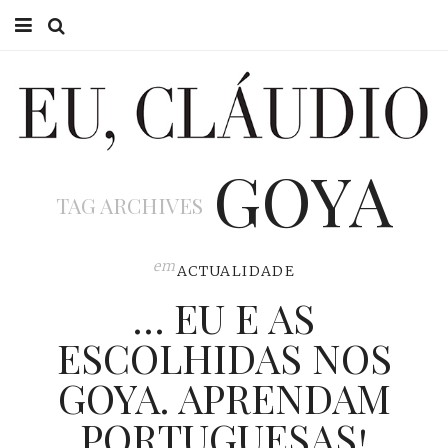
HOME
EU CLÁUDIO
GOYA
CONSULTÓRIO
TAG ARCHIVES
EU NA TV
EU, PAI
em
ACTUALIDADE
… EU E AS
ACTUALIDADE
ESCOLHIDAS NOS
GOYA. APRENDAM
PORTUGUESAS!