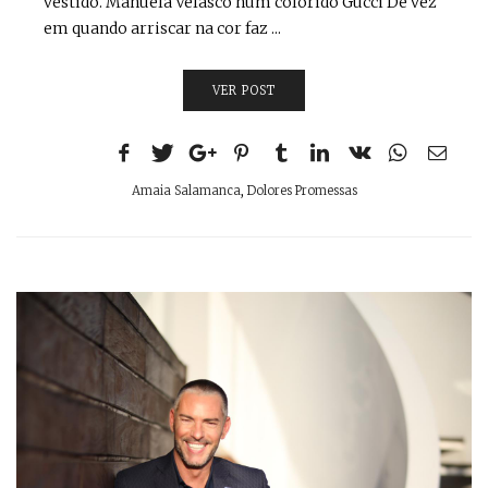
vestido. Manuela Velasco num colorido Gucci De vez
em quando arriscar na cor faz ...
VER POST
Amaia Salamanca
,
Dolores Promessas